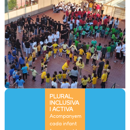
PLURAL,
INCLUSIVA
I ACTIVA
Acompanyem
cada infant