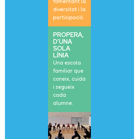
fomentant la
diversitat i la
participació.
PROPERA,
D’UNA
SOLA
LÍNIA
Una escola
familiar que
coneix, cuida
i segueix
cada
alumne.