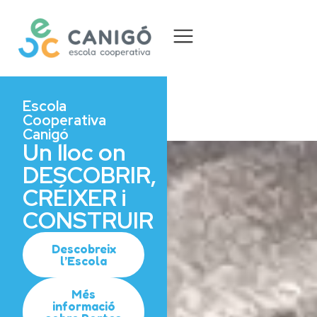
Escola
Cooperativa
Canigó
Un lloc on
DESCOBRIR,
CRÉIXER i
CONSTRUIR
Descobreix
l’Escola
Més
informació